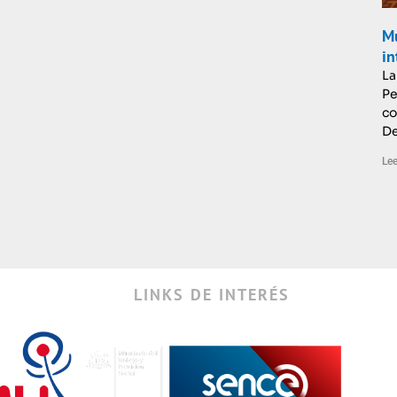
Mu
in
La
Pe
co
De
Lee
LINKS DE INTERÉS