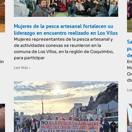
Mujeres de la pesca artesanal fortalecen su
liderazgo en encuentro realizado en Los Vilos
Mujeres representantes de la pesca artesanal y
Sa
de actividades conexas se reunieron en la
pu
comuna de Los Vilos, en la región de Coquimbo,
de
para participar
ón
En
Mu
Leer Más »
Or
di
Lee