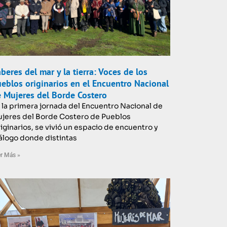
beres del mar y la tierra: Voces de los
eblos originarios en el Encuentro Nacional
 Mujeres del Borde Costero
 la primera jornada del Encuentro Nacional de
jeres del Borde Costero de Pueblos
iginarios, se vivió un espacio de encuentro y
álogo donde distintas
r Más »