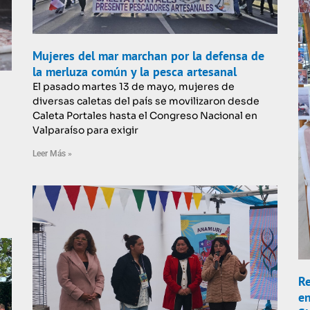
Mujeres del mar marchan por la defensa de
la merluza común y la pesca artesanal
El pasado martes 13 de mayo, mujeres de
diversas caletas del país se movilizaron desde
Caleta Portales hasta el Congreso Nacional en
Valparaíso para exigir
Leer Más »
Re
en