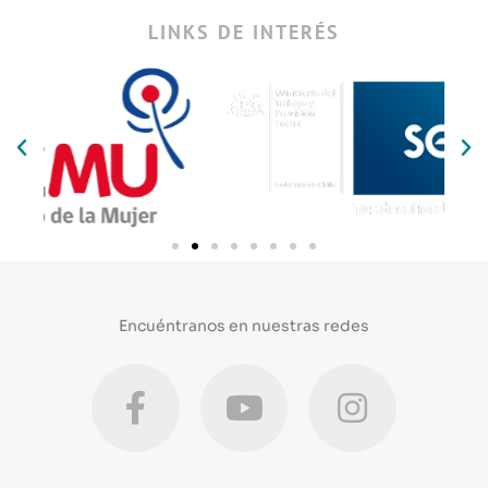
LINKS DE INTERÉS
Encuéntranos en nuestras redes
F
Y
I
a
o
n
c
u
s
e
t
t