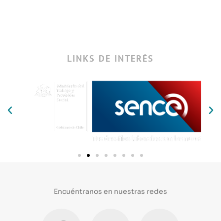
LINKS DE INTERÉS
Encuéntranos en nuestras redes
F
Y
I