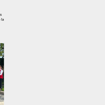
es
 la