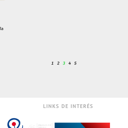
la
1
2
3
4
5
LINKS DE INTERÉS