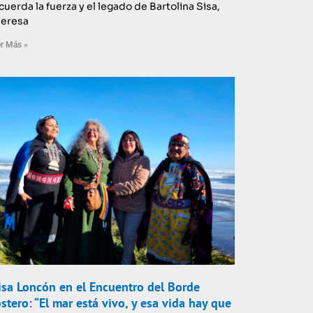
cuerda la fuerza y el legado de Bartolina Sisa,
deresa
r Más »
isa Loncón en el Encuentro del Borde
stero: “El mar está vivo, y esa vida hay que