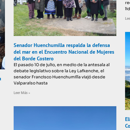
re
li
Lee
Senador Huenchumilla respalda la defensa
del mar en el Encuentro Nacional de Mujeres
del Borde Costero
El pasado 10 de julio, en medio de la antesala al
debate legislativo sobre la Ley Lafkenche, el
senador Francisco Huenchumilla viajó desde
a
Valparaíso hasta
Leer Más »
El
Co