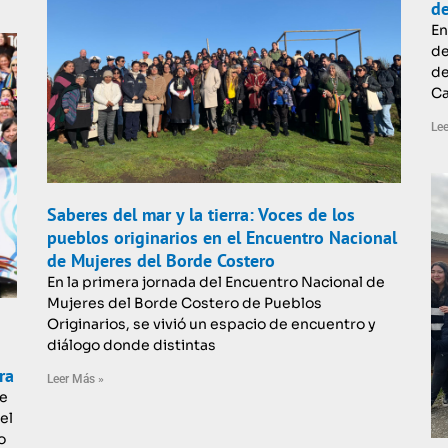
de
En
de
de
Ca
Lee
Saberes del mar y la tierra: Voces de los
pueblos originarios en el Encuentro Nacional
de Mujeres del Borde Costero
En la primera jornada del Encuentro Nacional de
Mujeres del Borde Costero de Pueblos
Originarios, se vivió un espacio de encuentro y
diálogo donde distintas
ra
Leer Más »
ue
el
o