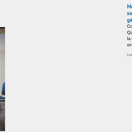
Má
so
gé
Co
Qu
la
or
Lee