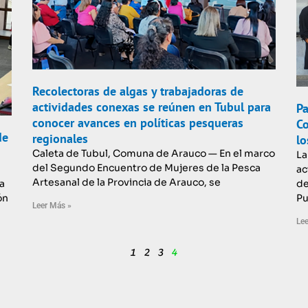
Recolectoras de algas y trabajadoras de
actividades conexas se reúnen en Tubul para
Pa
conocer avances en políticas pesqueras
Co
de
regionales
lo
Caleta de Tubul, Comuna de Arauco — En el marco
La
del Segundo Encuentro de Mujeres de la Pesca
ac
Artesanal de la Provincia de Arauco, se
de
a
Pu
ón
Leer Más »
Lee
1
2
3
4