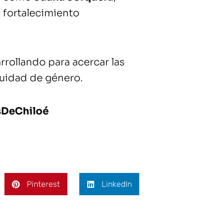
l fortalecimiento
rrollando para acercar las
quidad de género.
sDeChiloé
Pinterest
LinkedIn