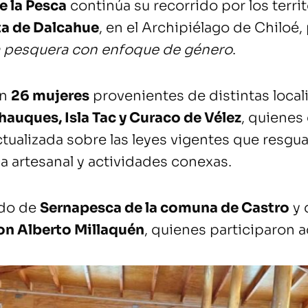
e la Pesca
continúa su recorrido por los territ
ta de Dalcahue
, en el Archipiélago de Chiloé,
va pesquera con enfoque de género
.
on
26 mujeres
provenientes de distintas locali
auques, Isla Tac y Curaco de Vélez
, quienes
ctualizada sobre las leyes vigentes que resgu
a artesanal y actividades conexas.
ldo de
Sernapesca de la comuna de Castro
y 
on Alberto Millaquén
, quienes participaron a