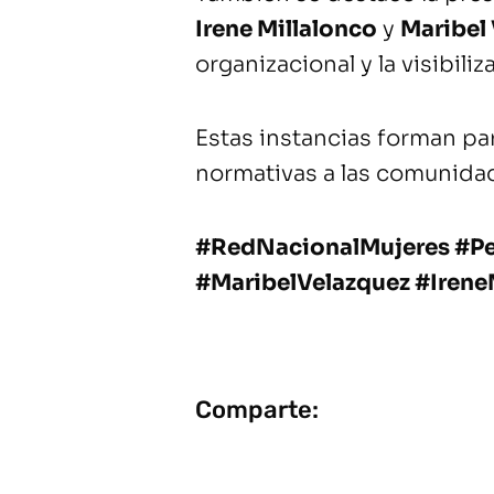
Irene Millalonco
y
Maribel
organizacional y la visibiliz
Estas instancias forman par
normativas a las comunidad
#RedNacionalMujeres #P
#MaribelVelazquez #Irene
Comparte: