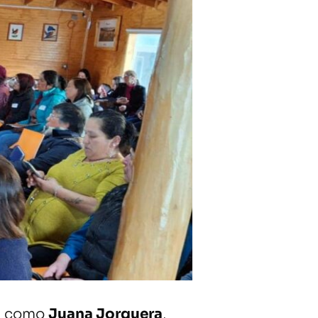
as como
Juana Jorquera
,