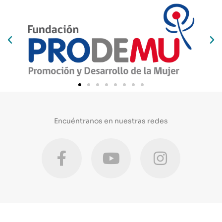
Encuéntranos en nuestras redes
F
Y
I
a
o
n
c
u
s
e
t
t
b
u
a