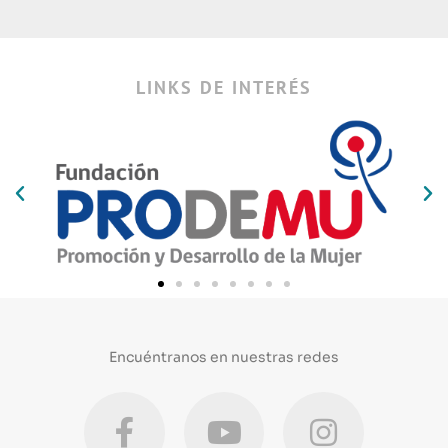
LINKS DE INTERÉS
Encuéntranos en nuestras redes
F
Y
I
a
o
n