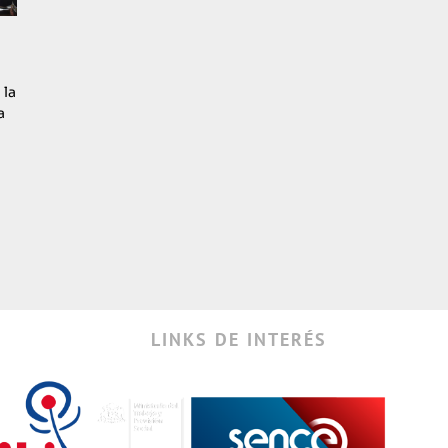
 la
a
e
LINKS DE INTERÉS