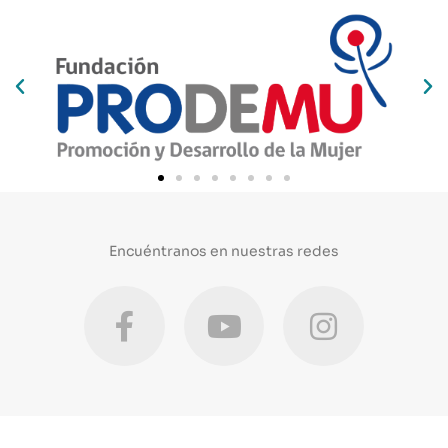
Encuéntranos en nuestras redes
F
Y
I
a
o
n
c
u
s
e
t
t
b
u
a