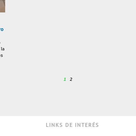
ro
o
 la
es
1
2
LINKS DE INTERÉS