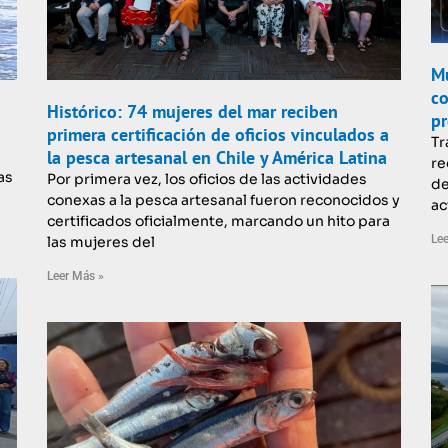
Mu
co
Histórico: 74 mujeres del mar reciben
pr
primera certificación de oficios vinculados a
Tr
la pesca artesanal en Chile y América Latina
re
as
Por primera vez, los oficios de las actividades
de
conexas a la pesca artesanal fueron reconocidos y
ac
certificados oficialmente, marcando un hito para
Lee
las mujeres del
Leer Más »