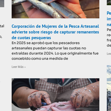
Pe
im
na
Corporación de Mujeres de la Pesca Artesanal
tal
Pe
advierte sobre riesgo de capturar remanentes
re
o,
de cuotas pesqueras
fr
En 2025 se aprobó que los pescadores
de
artesanales puedan capturar las cuotas no
extraídas durante 2024. Lo que originalmente fue
Lee
concebido como una medida de
Leer Más »