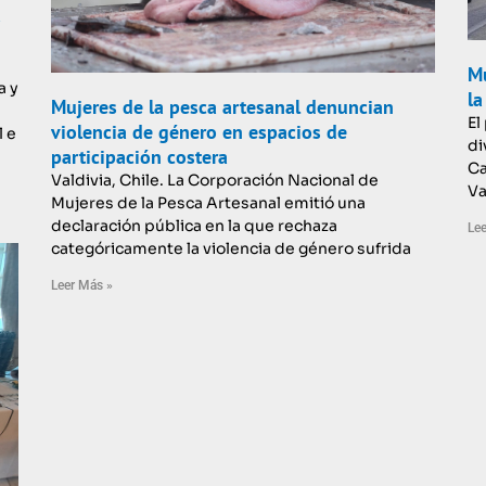
a
Mu
a y
la
Mujeres de la pesca artesanal denuncian
El
violencia de género en espacios de
l e
di
participación costera
Ca
Valdivia, Chile. La Corporación Nacional de
Va
Mujeres de la Pesca Artesanal emitió una
declaración pública en la que rechaza
Lee
categóricamente la violencia de género sufrida
Leer Más »