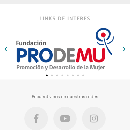
LINKS DE INTERÉS
Encuéntranos en nuestras redes
F
Y
I
a
o
n
c
u
s