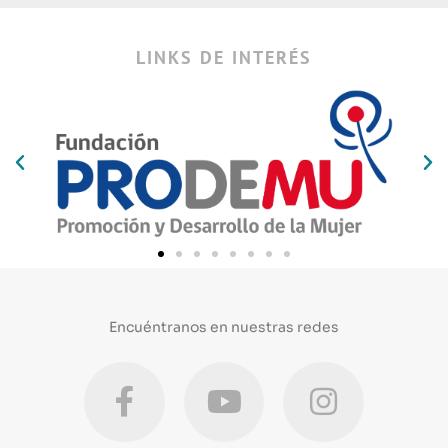
LINKS DE INTERÉS
Encuéntranos en nuestras redes
F
Y
I
a
o
n
c
u
s