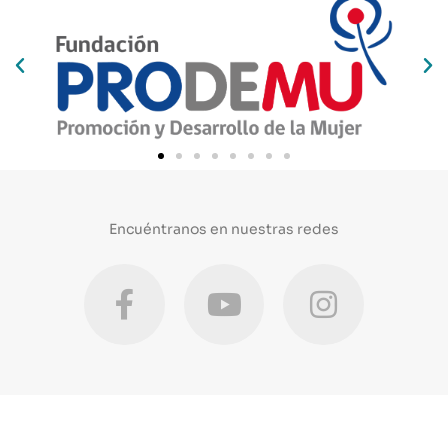
Encuéntranos en nuestras redes
F
Y
I
a
o
n
c
u
s
e
t
t
b
u
a
o
b
g